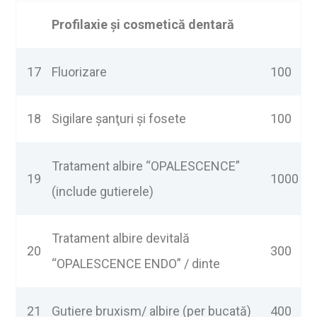
Profilaxie
ș
i cosmetic
ă
dentar
ă
17
Fluorizare
100
18
Sigilare şanţuri şi fosete
100
Tratament albire “OPALESCENCE”
19
1000
(include gutierele)
Tratament albire devitală
20
300
“OPALESCENCE ENDO” / dinte
21
Gutiere bruxism/ albire (per bucată)
400