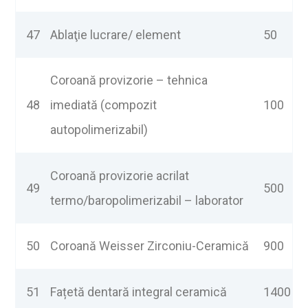
47
Ablaţie lucrare/ element
50
Coroană provizorie – tehnica
48
imediată (compozit
100
autopolimerizabil)
Coroană provizorie acrilat
49
500
termo/baropolimerizabil – laborator
50
Coroană Weisser Zirconiu-Ceramică
900
51
Fațetă dentară integral ceramică
1400