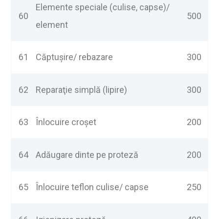
Elemente speciale (culise, capse)/
60
500
element
61
Căptușire/ rebazare
300
62
Reparaţie simplă (lipire)
300
63
Înlocuire croşet
200
64
Adăugare dinte pe proteză
200
65
Înlocuire teflon culise/ capse
250