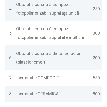
Obturaţie coronară compozit
4
250
fotopolimerizabil suprafață unică
Obturaţie coronară compozit
5
300
fotopolimerizabil suprafețe multiple
Obturaţie coronară dinte temporar
6
200
(glassionomer)
7
Incrustaţie COMPOZIT
550
8
Incrustație CERAMICA
800