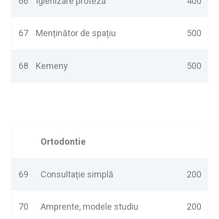
66
Igienizare proteză
400
67
Menținător de spațiu
500
68
Kemeny
500
Ortodontie
69
Consultație simplă
200
70
Amprente, modele studiu
200